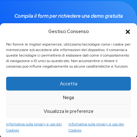
Compila il form per richiedere una demo gratuita
Gestisci Consenso
Contattaci per una demo
Per fornire le migliori esperienze, utilizziamo tecnologie come i cookie per
memorizzare e/o accedere alle informazioni del dispositivo. Il consenso a
queste tecnologie ci permetterà di elaborare dati come il comportamento
di navigazione o ID unici su questo sito. Non acconsentire o ritirare il
consenso può influire negativamente su alcune caratteristiche e funzioni.
Accetta
Nega
Visualizza le preferenze
Copyright ©
2026 Tutti i diritti riservati | Realizzato da
Grifo
Multimedia
Informativa sulla privacy e uso dei
Informativa sulla privacy e uso dei
Cookies
Cookies