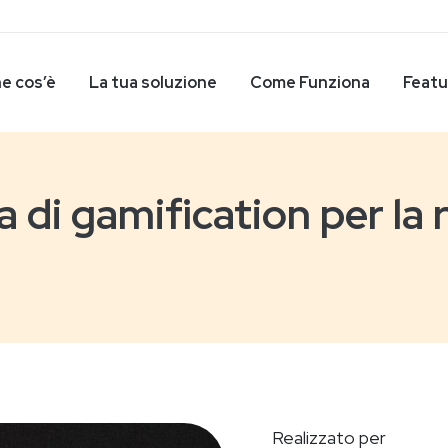
e cos’è
La tua soluzione
Come Funziona
Featu
 di gamification per la 
Realizzato per