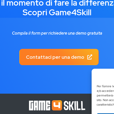
 il momento di fare la differenz
Scopri Game4Skill
Compila il form per richiedere una demo gratuita
Contattaci per una demo
Per fornire 
e/o accedere
permetterà d
sito. Non ac
caratteristic