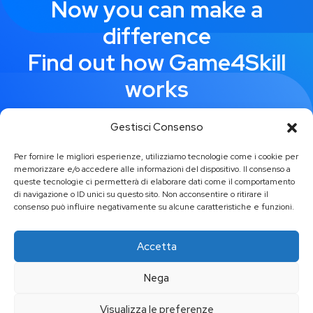
Now you can make a
difference
Find out how Game4Skill
works
Gestisci Consenso
Request demo
Per fornire le migliori esperienze, utilizziamo tecnologie come i cookie per
memorizzare e/o accedere alle informazioni del dispositivo. Il consenso a
queste tecnologie ci permetterà di elaborare dati come il comportamento
di navigazione o ID unici su questo sito. Non acconsentire o ritirare il
consenso può influire negativamente su alcune caratteristiche e funzioni.
Accetta
Nega
Visualizza le preferenze