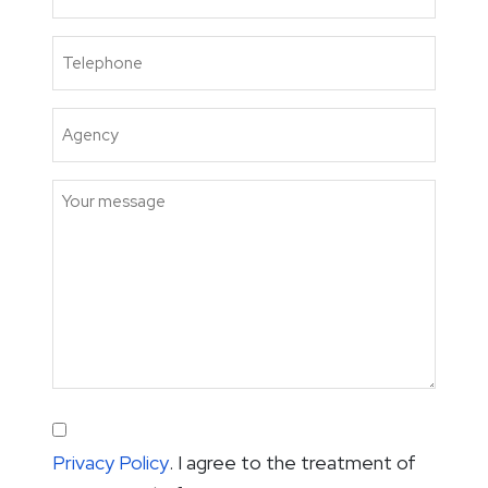
(Required)
Telephone
(Required)
Azienda
Message
Consenso
Privacy Policy
(Required)
. I agree to the treatment of