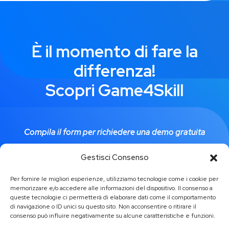
È il momento di fare la
differenza!
Scopri Game4Skill
Compila il form per richiedere una demo gratuita
Gestisci Consenso
Contattaci per una demo
Per fornire le migliori esperienze, utilizziamo tecnologie come i cookie per
memorizzare e/o accedere alle informazioni del dispositivo. Il consenso a
queste tecnologie ci permetterà di elaborare dati come il comportamento
di navigazione o ID unici su questo sito. Non acconsentire o ritirare il
consenso può influire negativamente su alcune caratteristiche e funzioni.