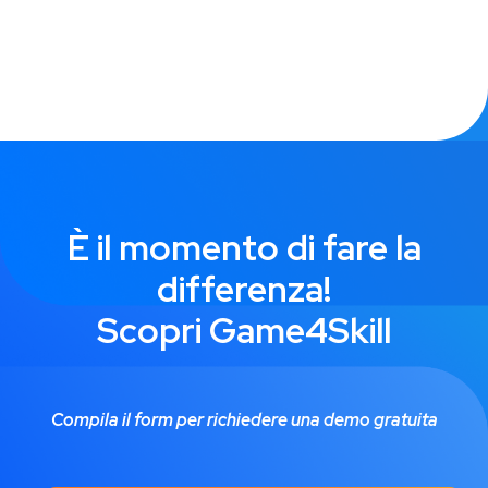
È il momento di fare la
differenza!
Scopri Game4Skill
Compila il form per richiedere una demo gratuita