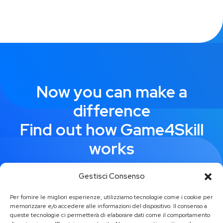
Now you can make a
difference
Find out how Game4Skill
works
Gestisci Consenso
Request demo
Per fornire le migliori esperienze, utilizziamo tecnologie come i cookie per
memorizzare e/o accedere alle informazioni del dispositivo. Il consenso a
queste tecnologie ci permetterà di elaborare dati come il comportamento