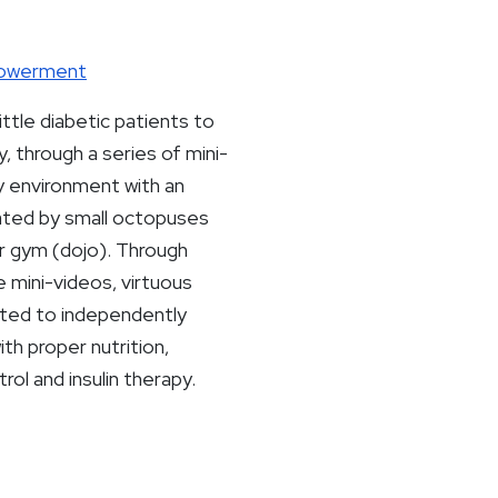
powerment
ittle diabetic patients to
, through a series of mini-
y environment with an
lated by small octopuses
eir gym (dojo). Through
 mini-videos, virtuous
ated to independently
h proper nutrition,
rol and insulin therapy.