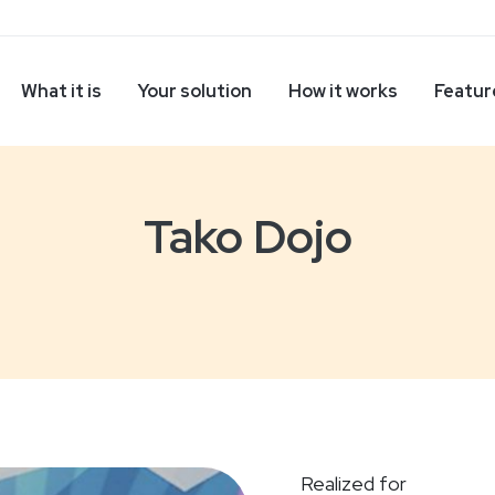
What it is
Your solution
How it works
Featur
Tako Dojo
Realized for