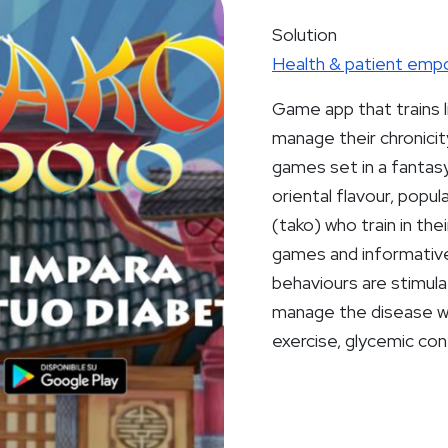
Solution
Health & patient em
Game app that trains l
manage their chronicity
games set in a fantas
oriental flavour, popu
(tako) who train in th
games and informative
behaviours are stimul
manage the disease wit
exercise, glycemic cont