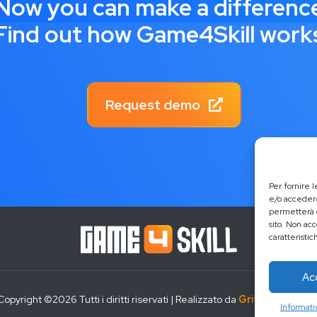
Now you can make a differenc
Find out how Game4Skill work
Request demo
Per fornire 
e/o accedere
permetterà d
sito. Non ac
caratteristic
Ac
Copyright ©
2026 Tutti i diritti riservati | Realizzato da
Grifo Multimedi
Informati