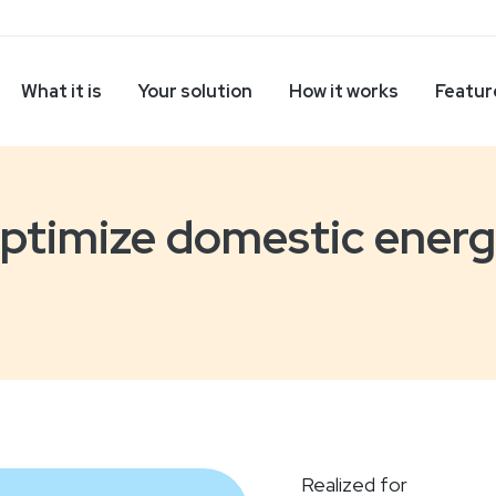
What it is
Your solution
How it works
Featur
ptimize domestic ener
Realized for