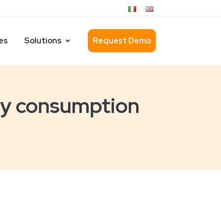
es
Solutions
Request Demo
gy consumption