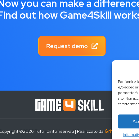
Now you can make a differenc
Find out how Game4Skill work
Request demo
Per fornire 
e/o accedere
permetterà d
sito. Non ac
caratteristic
Ac
Copyright ©
2026 Tutti i diritti riservati | Realizzato da
Grifo Multimedi
Informati